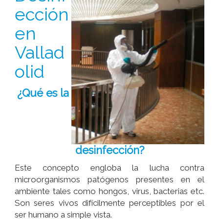
ección
en
Vallad
olid
¿Qué es la
desinfección?
Este concepto engloba la lucha contra
microorganismos patógenos presentes en el
ambiente tales como hongos, virus, bacterias etc.
Son seres vivos difícilmente perceptibles por el
ser humano a simple vista.