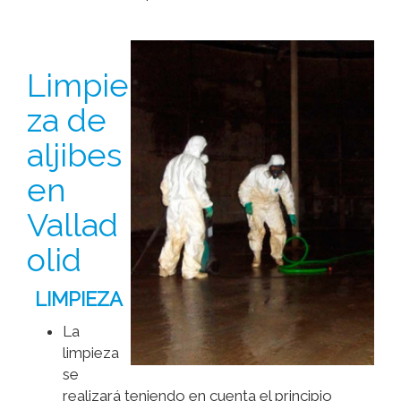
Limpie
za de
aljibes
en
Vallad
olid
LIMPIEZA
La
limpieza
se
realizará teniendo en cuenta el principio